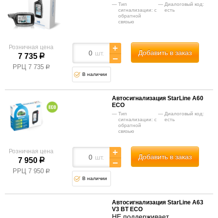
Тип
Диалоговый код:
сигнализации: с
есть
обратной
связью
Розничная цена
Добавить в заказ
шт.
7 735
р
РРЦ
7 735
р
В наличии
Автосигнализация StarLine A60
ECO
Тип
Диалоговый код:
сигнализации: с
есть
обратной
связью
Розничная цена
Добавить в заказ
шт.
7 950
р
РРЦ
7 950
р
В наличии
Автосигнализация StarLine A63
V3 BT ECO
НЕ поддерживает