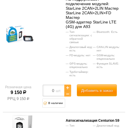
подключение модулей:
StarLine 2CAN+2LIN Мастер
StarLine 2CAN+2LIN+FD
Мастер
GSM-адаптер StarLine LTE
(4G) для А93
Тип
Bluetooth: Есть
сигнализации: с
обратной
связью
Диалоговый код:
CAN-LIN модуль:
есть
нет
FD-модуль: нет
GSM-модуль:
опционально
GPS-модуль:
Функция SLAVE:
опционально
есть
Турботаймер:
есть
Розничная цена
Добавить в заказ
шт.
9 150
р
РРЦ
9 150
р
В наличии
Автосигнализация Centurion S9
Тип
Диалоговый код: