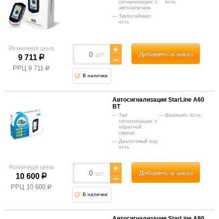
сигнализации: с
есть
автозапуском
Турботаймер:
есть
Розничная цена
Добавить в заказ
шт.
9 711
р
РРЦ
9 711
р
В наличии
Автосигнализация StarLine A60
BT
Тип
Bluetooth: Есть
сигнализации: с
обратной
связью
Диалоговый код:
есть
Розничная цена
Добавить в заказ
шт.
10 600
р
РРЦ
10 600
р
В наличии
Автосигнализация StarLine A90