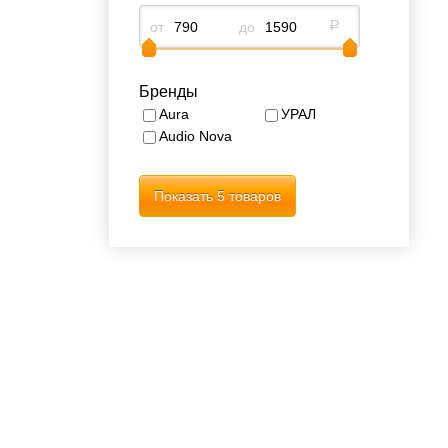
от
до
р
Бренды
Aura
УРАЛ
Audio Nova
Показать
5 товаров