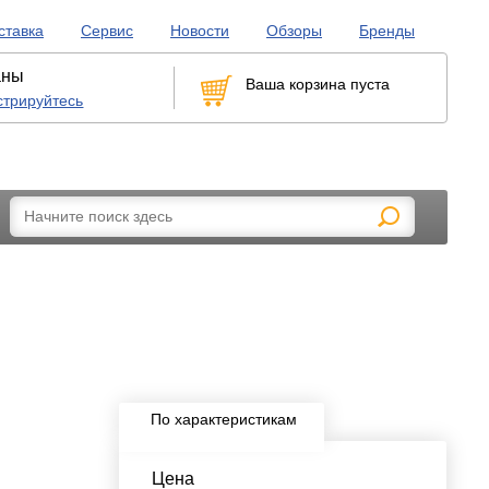
ставка
Сервис
Новости
Обзоры
Бренды
аны
Ваша корзина пуста
стрируйтесь
рикуривателей
LED-лампы, габариты и бесцокольные
По характеристикам
Цена