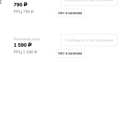
2
790
р
РРЦ
790
р
Нет в наличии
Розничная цена
Сообщить о поступлении
1 590
р
РРЦ
1 590
р
Нет в наличии