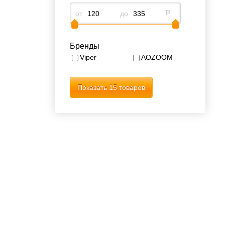
от
до
р
Бренды
Viper
AOZOOM
Показать
15 товаров