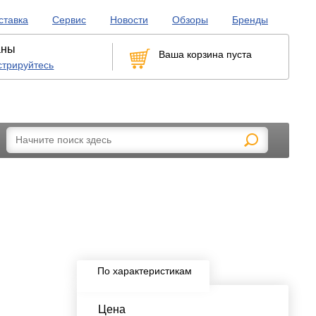
ставка
Сервис
Новости
Обзоры
Бренды
аны
Ваша корзина пуста
стрируйтесь
рикуривателей
LED-лампы, габариты и бесцокольные
По характеристикам
Цена