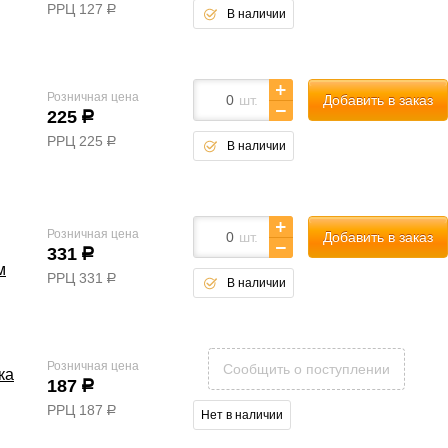
РРЦ
127
р
В наличии
Розничная цена
шт.
Добавить в заказ
225
р
РРЦ
225
р
В наличии
Розничная цена
шт.
Добавить в заказ
331
р
м
РРЦ
331
р
В наличии
Розничная цена
Сообщить о поступлении
ка
187
р
РРЦ
187
р
Нет в наличии