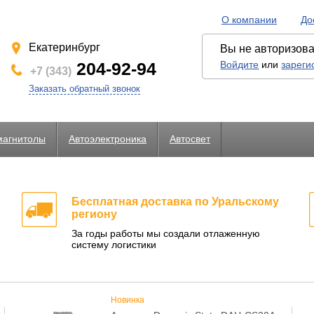
О компании
До
Екатеринбург
Вы не авторизов
204-92-94
Войдите
или
зареги
+7 (343)
Заказать обратный звонок
магнитолы
Автоэлектроника
Автосвет
жатели предохранителей)
PS и др.)
Комплектующие для видеорегистраторов и радар-детекторов
Камеры для видеорегистраторов и комбоустройств
Парковочные радары, видеопарктроники, комплектующие
LED светодиодные лампы головного света
Сопротивление (резисторы) для светодиодов
Разветвители для п
Бесплатная доставка по Уральскому
региону
За годы работы мы создали отлаженную
систему логистики
Новинка