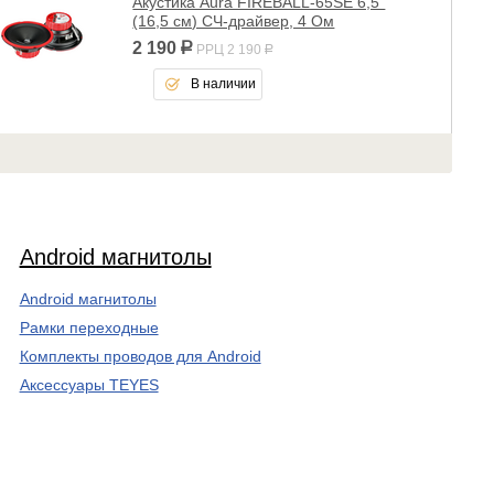
Акустика Aura FIREBALL-65SE 6,5"
(16,5 см) СЧ-драйвер, 4 Ом
2 190
р
РРЦ 2 190
р
В наличии
Android магнитолы
Android магнитолы
Рамки переходные
Комплекты проводов для Android
Аксессуары TEYES