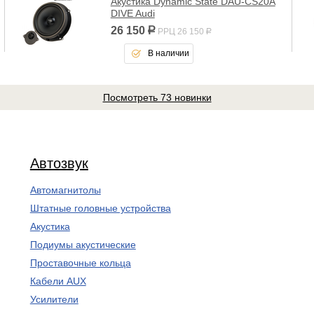
Акустика Dynamic State DAU-CS20A
DIVE Audi
26 150
р
РРЦ 26 150
р
В наличии
Посмотреть 73 новинки
Автозвук
Автомагнитолы
Штатные головные устройства
Акустика
Подиумы акустические
Проставочные кольца
Кабели AUX
Усилители