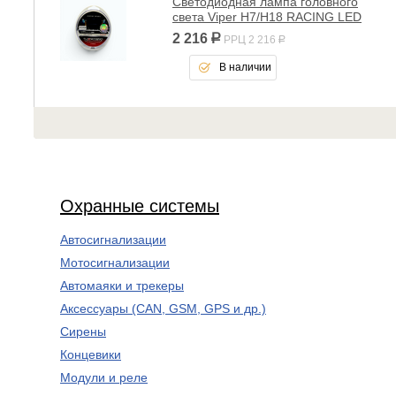
Светодиодная лампа головного
света Viper H7/H18 RACING LED
2 216
р
РРЦ 2 216
р
В наличии
Охранные системы
Автосигнализации
Мотосигнализации
Автомаяки и трекеры
Аксессуары (CAN, GSM, GPS и др.)
Сирены
Концевики
Модули и реле