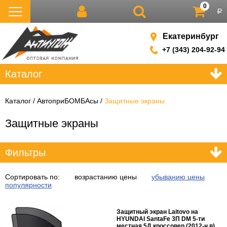
0
р
Екатеринбург
+7 (343) 204-92-94
Каталог
Каталог
АвтоприБОМБАсы
Защитные экраны
Защитные экраны
Фильтры
Сортировать по:
возрастанию цены
убыванию цены
популярности
Защитный экран Laitovo на
HYUNDAI SantaFe 3П DM 5-ти
местная 5Д кроссовер (2012-н.в)