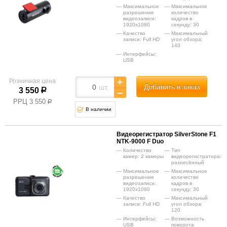
Максимальное
Максимальное
разрешение
количество
видеозаписи:
кадров в
1920x1080
секунду: 30
Качество
Максимальный
записи: Full HD
угол обзора:
140
Интерфейсы:
USB
Розничная цена
Добавить в заказ
шт.
3 550
р
РРЦ
3 550
р
В наличии
Видеорегистратор SilverStone F1
NTK-9000 F Duo
Количество
Тип
камер: 2 камеры
видеорегистратора:
разнесённый
Максимальное
Максимальное
разрешение
количество
видеозаписи:
кадров в
1920x1080
секунду: 30
Качество
Максимальный
записи: Full HD
угол обзора:
120
Интерфейсы:
Возможность
USB
поворота