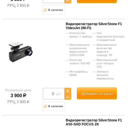
РРЦ
3 850
р
В наличии
Видеорегистратор SilverStone F1
VideoJet (Wi-Fi)
Количество
Тип
камер: 1 камера
видеорегистратора:
стандартный
Максимальное
Максимальное
разрешение
количество
видеозаписи:
кадров в
1920x1080
секунду: 30
Качество
Максимальный
записи: Full HD
угол обзора:
150
Интерфейсы:
Элемент
HDMI
питания:
Аккумулятор
Розничная цена
Добавить в заказ
шт.
3 900
р
РРЦ
3 900
р
В наличии
Видеорегистратор SilverStone F1
A50-SHD FOCUS 2K