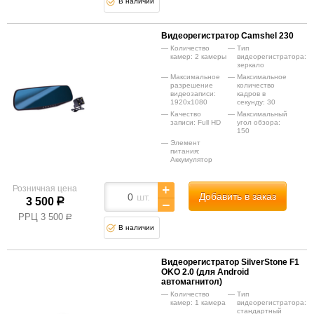
В наличии
Видеорегистратор Camshel 230
Количество
Тип
камер: 2 камеры
видеорегистратора:
зеркало
Максимальное
Максимальное
разрешение
количество
видеозаписи:
кадров в
1920x1080
секунду: 30
Качество
Максимальный
записи: Full HD
угол обзора:
150
Элемент
питания:
Аккумулятор
Розничная цена
Добавить в заказ
шт.
3 500
р
РРЦ
3 500
р
В наличии
Видеорегистратор SilverStone F1
OKO 2.0 (для Android
автомагнитол)
Количество
Тип
камер: 1 камера
видеорегистратора:
стандартный