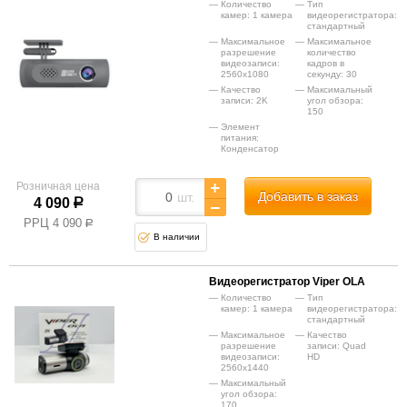
Количество
Тип
камер: 1 камера
видеорегистратора:
стандартный
Максимальное
Максимальное
разрешение
количество
видеозаписи:
кадров в
2560x1080
секунду: 30
Качество
Максимальный
записи: 2K
угол обзора:
150
Элемент
питания:
Конденсатор
Розничная цена
Добавить в заказ
шт.
4 090
р
РРЦ
4 090
р
В наличии
Видеорегистратор Viper OLA
Количество
Тип
камер: 1 камера
видеорегистратора:
стандартный
Максимальное
Качество
разрешение
записи: Quad
видеозаписи:
HD
2560x1440
Максимальный
угол обзора:
170