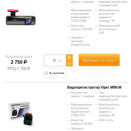
камер: 1 камера
видеорегистратора:
стандартный
Максимальное
Максимальное
разрешение
количество
видеозаписи:
кадров в
1920x1080
секунду: 30
Качество
Максимальный
записи: Full HD
угол обзора:
140
Элемент
питания:
Конденсатор
Розничная цена
Добавить в заказ
шт.
2 750
р
РРЦ
2 750
р
В наличии
Видеорегистратор Viper MINI M
Количество
Тип
камер: 1 камера
видеорегистратора:
стандартный
Максимальное
Максимальное
разрешение
количество
видеозаписи:
кадров в
1280x720
секунду: 30
Качество
Wi-Fi: есть
записи: Full HD
Элемент