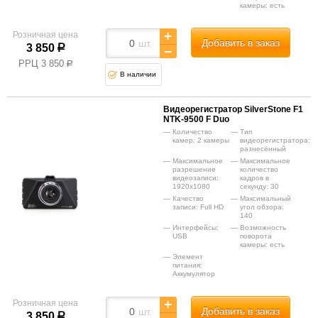
камеры: есть
Розничная цена
Добавить в заказ
шт.
3 850
р
РРЦ
3 850
р
В наличии
Видеорегистратор SilverStone F1
NTK-9500 F Duo
Количество
Тип
камер: 2 камеры
видеорегистратора:
разнесённый
Максимальное
Максимальное
разрешение
количество
видеозаписи:
кадров в
1920x1080
секунду: 30
Качество
Максимальный
записи: Full HD
угол обзора:
140
Интерфейсы:
Возможность
USB
поворота
камеры: есть
Элемент
питания:
Аккумулятор
Розничная цена
Добавить в заказ
шт.
3 850
р