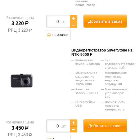
питания:
Конденсатор
Розничная цена
Добавить в заказ
шт.
3 220
р
РРЦ
3 220
р
В наличии
Видеорегистратор SilverStone F1
NTK-9000 F
Количество
Тип
камер: 1 камера
видеорегистратора:
стандартный
Максимальное
Максимальное
разрешение
количество
видеозаписи:
кадров в
1920x1080
секунду: 30
Качество
Максимальный
записи: Full HD
угол обзора:
140
Интерфейсы:
Возможность
USB
поворота
камеры: есть
Розничная цена
Добавить в заказ
шт.
3 450
р
РРЦ
3 450
р